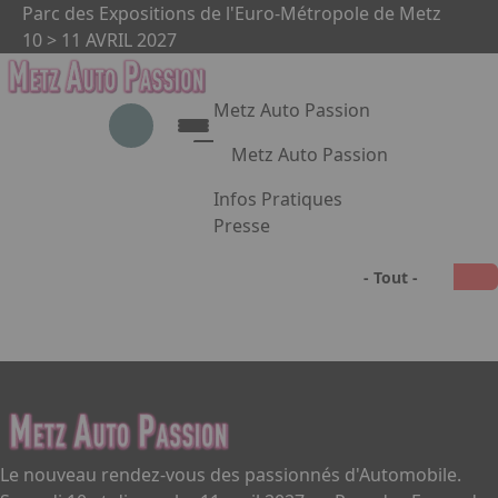
Aller au contenu principal
Panneau de gestion des cookies
Parc des Expositions de l'Euro-Métropole de Metz
10 > 11 AVRIL 2027
Metz Auto Passion
Metz Auto Passion
Liste des réalisations
Le rendez-vous des passionnés
Infos Pratiques
d'automobile
Presse
Appuyez sur Entrée pour ouvrir le 
Metz Auto Passion en images
Partenaires
Facebook
Instagram
Linkedin
Le nouveau rendez-vous des passionnés d'Automobile.