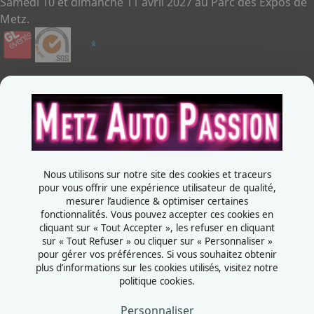
Samedi 10 et dimanche 11 avril 2027 au Parc des Expos de
Metz.
Infos Pratiques
Je souhaite exposer
Metz Auto Passion
Contactez-nous
+33387556600
Nous utilisons sur notre site des cookies et traceurs
Rue de la Grange aux bois
pour vous offrir une expérience utilisateur de qualité,
mesurer l’audience & optimiser certaines
57070 - Metz
fonctionnalités. Vous pouvez accepter ces cookies en
France
cliquant sur « Tout Accepter », les refuser en cliquant
sur « Tout Refuser » ou cliquer sur « Personnaliser »
pour gérer vos préférences. Si vous souhaitez obtenir
plus d’informations sur les cookies utilisés, visitez notre
politique cookies.
Mentions légales
Politiques cookies
Personnaliser