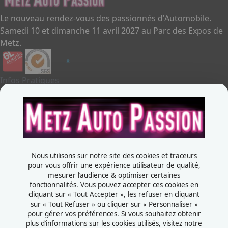
Le nouveau rendez-vous des passionnés d'Automobile.
Samedi 10 et dimanche 11 avril 2027 au Parc des Expos de
Metz.
Infos Pratiques
Je souhaite exposer
Metz Auto Passion
Contactez-nous
+33387556600
Nous utilisons sur notre site des cookies et traceurs
Rue de la Grange aux bois
pour vous offrir une expérience utilisateur de qualité,
mesurer l’audience & optimiser certaines
57070 - Metz
fonctionnalités. Vous pouvez accepter ces cookies en
France
cliquant sur « Tout Accepter », les refuser en cliquant
sur « Tout Refuser » ou cliquer sur « Personnaliser »
pour gérer vos préférences. Si vous souhaitez obtenir
plus d’informations sur les cookies utilisés, visitez notre