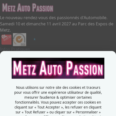
Le nouveau rendez-vous des passionnés d'Automobile.
Samedi 10 et dimanche 11 avril 2027 au Parc des Expos de
Metz.
Infos Pratiques
Je souhaite exposer
Metz Auto Passion
Contactez-nous
+33387556600
Nous utilisons sur notre site des cookies et traceurs
Rue de la Grange aux bois
pour vous offrir une expérience utilisateur de qualité,
mesurer l’audience & optimiser certaines
57070 - Metz
fonctionnalités. Vous pouvez accepter ces cookies en
France
cliquant sur « Tout Accepter », les refuser en cliquant
sur « Tout Refuser » ou cliquer sur « Personnaliser »