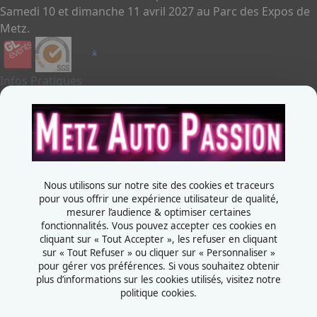
Samedi 10 et dimanche 11 avril 2027 au Parc des Expos de
Metz.
Infos Pratiques
Je souhaite exposer
Metz Auto Passion
Contactez-nous
+33387556600
Nous utilisons sur notre site des cookies et traceurs
Rue de la Grange aux bois
pour vous offrir une expérience utilisateur de qualité,
mesurer l’audience & optimiser certaines
57070 - Metz
fonctionnalités. Vous pouvez accepter ces cookies en
France
cliquant sur « Tout Accepter », les refuser en cliquant
sur « Tout Refuser » ou cliquer sur « Personnaliser »
pour gérer vos préférences. Si vous souhaitez obtenir
plus d’informations sur les cookies utilisés, visitez notre
politique cookies.
Mentions légales
Politiques cookies