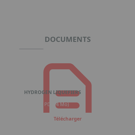
Item
1
of
6
DOCUMENTS
HYDROGEN LIQUEFIERS
Format : PDF (4 Mo)
Télécharger