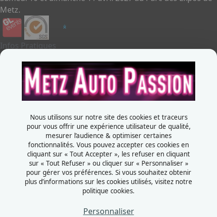
Metz.
Infos Pratiques
Je souhaite exposer
Metz Auto Passion
Contactez-nous
+33387556600
Nous utilisons sur notre site des cookies et traceurs
Rue de la Grange aux bois
pour vous offrir une expérience utilisateur de qualité,
mesurer l’audience & optimiser certaines
57070 - Metz
fonctionnalités. Vous pouvez accepter ces cookies en
France
cliquant sur « Tout Accepter », les refuser en cliquant
sur « Tout Refuser » ou cliquer sur « Personnaliser »
pour gérer vos préférences. Si vous souhaitez obtenir
plus d’informations sur les cookies utilisés, visitez notre
politique cookies.
Mentions légales
Politiques cookies
Personnaliser