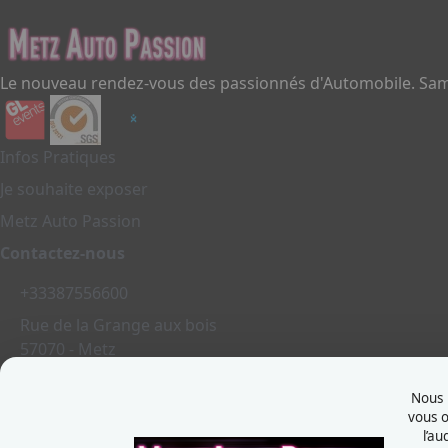
Le nouveau rendez-vous des passionnés d'Automobile. Same
Infos Pratiques
Je souhaite exposer
Metz Auto Passion
Contactez-nous
+33387556600
Rue de la Grange aux bois
57070 - Metz
France
Nous u
vous o
l’au