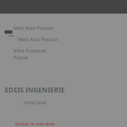
Metz Auto Passion
Metz Auto Passion
Le rendez-vous des passionnés d'automobile
Infos Pratiques
Metz Auto Passion en images
Presse
Appuyez sur Entrée pour ouvrir le lien. Appuyez sur l
Partenaires
EDEIS INGENIERIE
Facebook
Instagr
Link
STAND 6E46
Visiter le site web