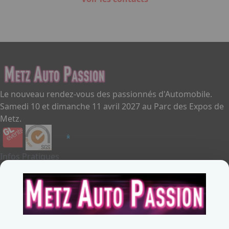
Le nouveau rendez-vous des passionnés d'Automobile.
Samedi 10 et dimanche 11 avril 2027 au Parc des Expos de
Metz.
Infos Pratiques
Je souhaite exposer
Metz Auto Passion
Contactez-nous
+33387556600