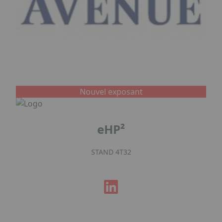
Nouvel exposant
eHP²
STAND 4T32