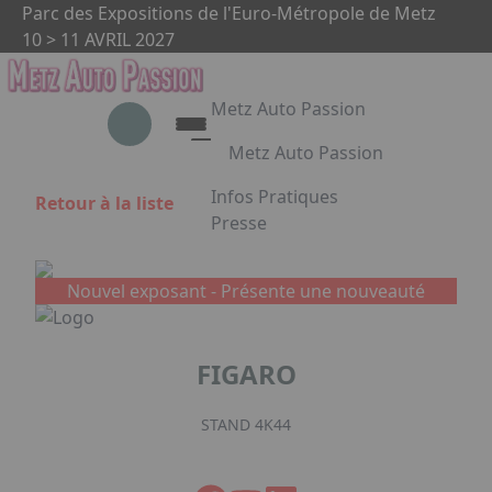
Aller au contenu principal
Panneau de gestion des cookies
Parc des Expositions de l'Euro-Métropole de Metz
10 > 11 AVRIL 2027
Metz Auto Passion
Metz Auto Passion
Le rendez-vous des passionnés
Infos Pratiques
Retour à la liste
d'automobile
Presse
Appuyez sur Entrée pour ouvrir le 
Metz Auto Passion en images
Partenaires
Nouvel exposant -
Présente une nouveauté
Facebook
Instagram
Linkedin
FIGARO
STAND 4K44