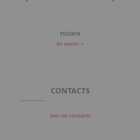
TGS2616
En savoir +
Item
1
of
4
CONTACTS
Voir les contacts