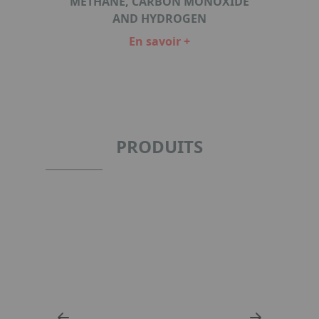
METHANE, CARBON MONOXIDE
AND HYDROGEN
En savoir +
Item
1
of
1
PRODUITS