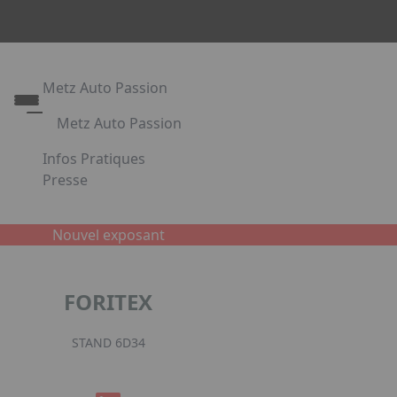
Metz Auto Passion
Metz Auto Passion
Le rendez-vous des passionnés d'automobile
Infos Pratiques
Metz Auto Passion en images
Presse
Appuyez sur Entrée pour ouvrir le lien. Appuyez sur l
Partenaires
Nouvel exposant
Facebook
Instagr
Link
FORITEX
STAND 6D34