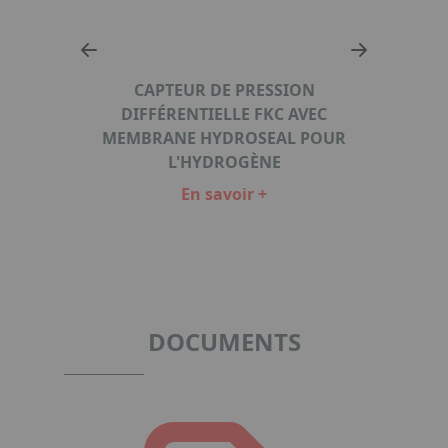
CAPTEUR DE PRESSION
DIFFÉRENTIELLE FKC AVEC
TÉGRÉ
MEMBRANE HYDROSEAL POUR
L'HYDROGÈNE
CON
En savoir +
Item
1
of
5
DOCUMENTS