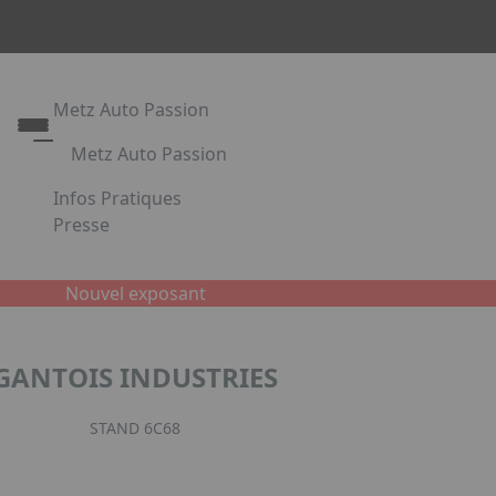
Metz Auto Passion
Metz Auto Passion
Le rendez-vous des passionnés d'automobile
Infos Pratiques
Metz Auto Passion en images
Presse
Appuyez sur Entrée pour ouvrir le lien. Appuyez sur l
Partenaires
Nouvel exposant
Facebook
Instagr
Link
GANTOIS INDUSTRIES
STAND 6C68