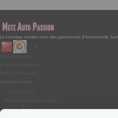
Le nouveau rendez-vous des passionnés d'Automobile. Same
Infos Pratiques
Je souhaite exposer
Metz Auto Passion
Contactez-nous
+33387556600
Rue de la Grange aux bois
57070 - Metz
France