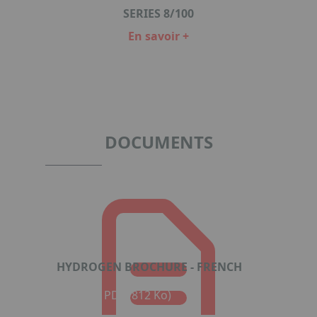
SERIES 8/100
En savoir +
Item
1
of
4
DOCUMENTS
HYDROGEN BROCHURE - FRENCH
Format : PDF (812 Ko)