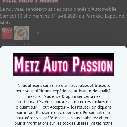
Le nouveau rendez-vous des passionnés d'Automobile.
Samedi 10 et dimanche 11 avril 2027 au Parc des Expos de
Metz.
Infos Pratiques
Je souhaite exposer
Metz Auto Passion
Contactez-nous
+33387556600
Nous utilisons sur notre site des cookies et traceurs
Rue de la Grange aux bois
pour vous offrir une expérience utilisateur de qualité,
mesurer l’audience & optimiser certaines
57070 - Metz
fonctionnalités. Vous pouvez accepter ces cookies en
France
cliquant sur « Tout Accepter », les refuser en cliquant
sur « Tout Refuser » ou cliquer sur « Personnaliser »
pour gérer vos préférences. Si vous souhaitez obtenir
plus d’informations sur les cookies utilisés, visitez notre