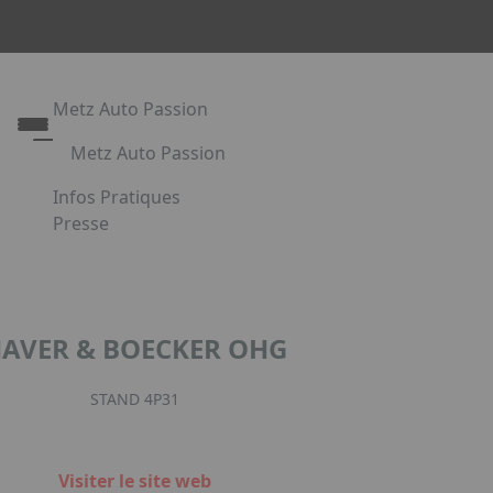
Metz Auto Passion
Metz Auto Passion
Le rendez-vous des passionnés d'automobile
Infos Pratiques
Metz Auto Passion en images
Presse
Appuyez sur Entrée pour ouvrir le lien. Appuyez sur l
Partenaires
AVER & BOECKER OHG
Facebook
Instagr
Link
STAND 4P31
Visiter le site web