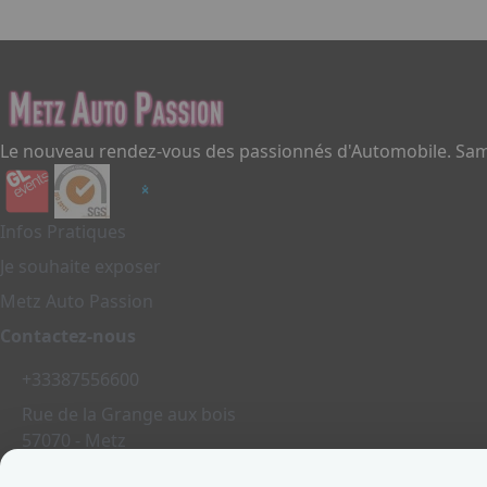
Le nouveau rendez-vous des passionnés d'Automobile. Same
Infos Pratiques
Je souhaite exposer
Metz Auto Passion
Contactez-nous
+33387556600
Rue de la Grange aux bois
57070 - Metz
France