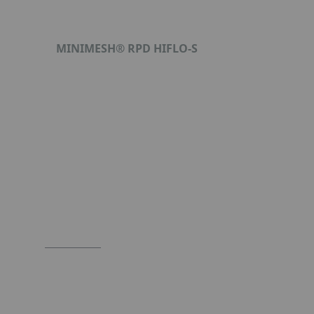
MINIMESH® RPD HIFLO-S
Format : PDF (746 Ko)