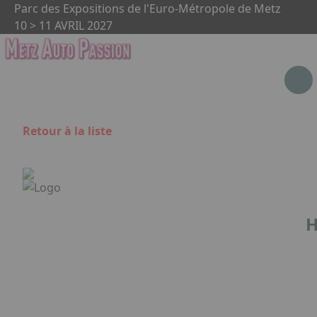
Aller au contenu principal
Panneau de gestion des cookies
Parc des Expositions de l'Euro-Métropole de Metz
10 > 11 AVRIL 2027
Retour à la liste
H