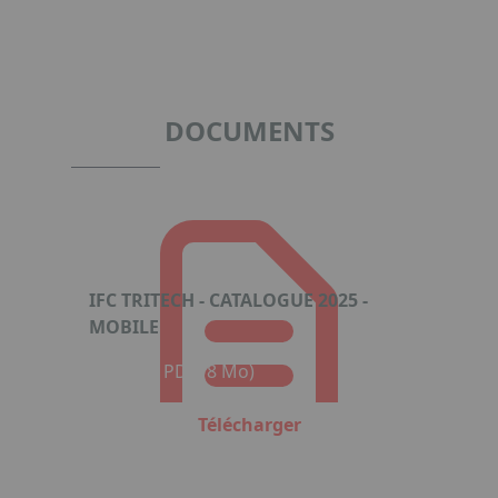
Item
1
of
5
DOCUMENTS
IFC TRITECH - CATALOGUE 2025 -
MOBILE
Format : PDF (8 Mo)
Télécharger