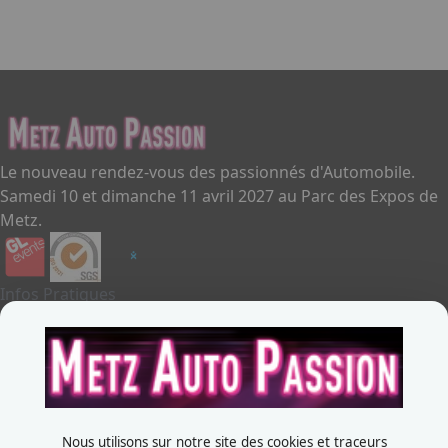
Le nouveau rendez-vous des passionnés d'Automobile.
Samedi 10 et dimanche 11 avril 2027 au Parc des Expos de
Metz.
Infos Pratiques
Je souhaite exposer
Metz Auto Passion
Contactez-nous
+33387556600
Nous utilisons sur notre site des cookies et traceurs