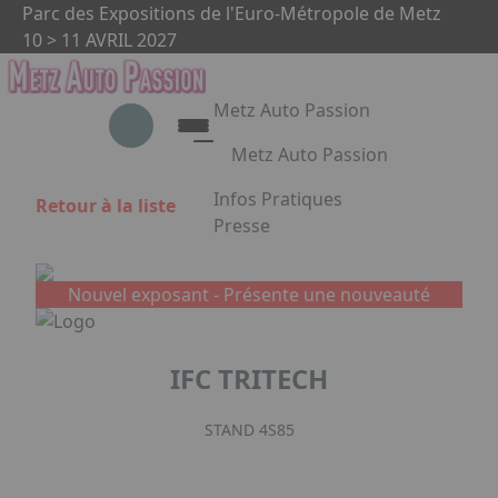
Aller au contenu principal
Panneau de gestion des cookies
Parc des Expositions de l'Euro-Métropole de Metz
10 > 11 AVRIL 2027
Metz Auto Passion
Metz Auto Passion
Le rendez-vous des passionnés
Infos Pratiques
Retour à la liste
d'automobile
Presse
Appuyez sur Entrée pour ouvrir le 
Metz Auto Passion en images
Partenaires
Nouvel exposant -
Présente une nouveauté
Facebook
Instagram
Linkedin
IFC TRITECH
STAND 4S85