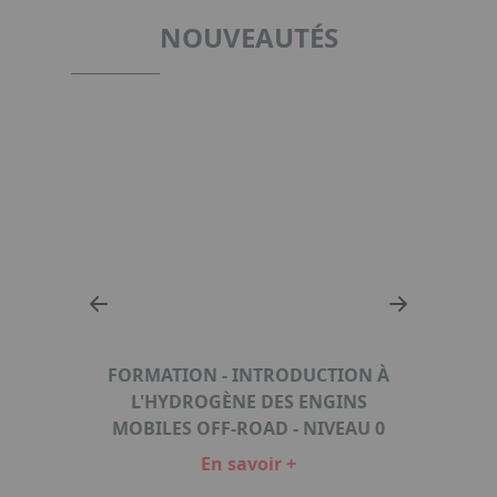
NOUVEAUTÉS
,
AGE
FORMATION - INTRODUCTION À
FORM
STIBLE
L'HYDROGÈNE DES ENGINS
L
MOBILES OFF-ROAD - NIVEAU 0
MO
En savoir +