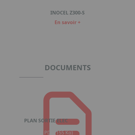
INOCEL Z300-S
En savoir +
Item
1
of
1
DOCUMENTS
PLAN SORTIE ELEC
Format : PDF (155 Ko)