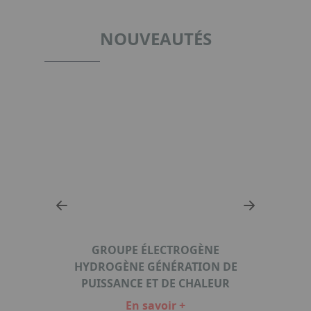
NOUVEAUTÉS
ISENT
EQUA
ER LA
UN P
 DE
SO
ILE À
GROUPE ÉLECTROGÈNE
GÉNÉ
HYDROGÈNE GÉNÉRATION DE
HÉ
PUISSANCE ET DE CHALEUR
P
En savoir +