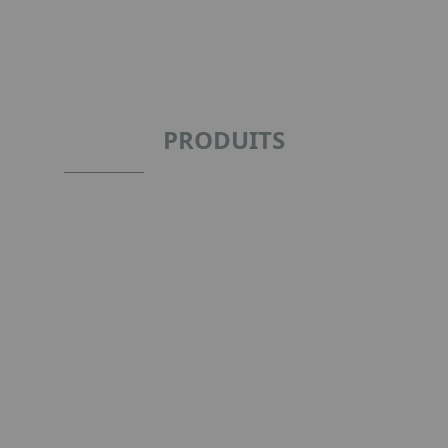
Item
1
of
2
PRODUITS