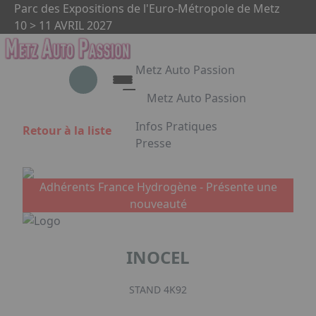
Aller au contenu principal
Panneau de gestion des cookies
Parc des Expositions de l'Euro-Métropole de Metz
10 > 11 AVRIL 2027
Metz Auto Passion
Metz Auto Passion
Le rendez-vous des passionnés
Infos Pratiques
Retour à la liste
d'automobile
Presse
Appuyez sur Entrée pour ouvrir le 
Metz Auto Passion en images
Partenaires
Adhérents France Hydrogène -
Présente une
nouveauté
Facebook
Instagram
Linkedin
INOCEL
STAND 4K92