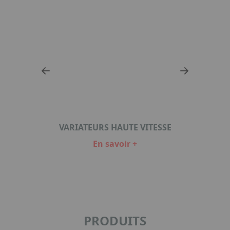
SE
VARIATEURS HAUTE VITESSE
V
En savoir +
Item
1
of
2
PRODUITS