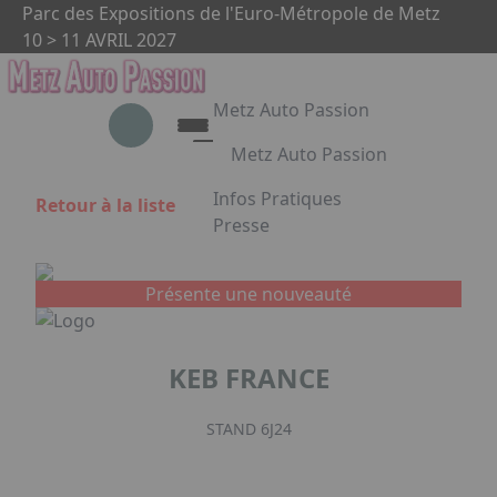
Aller au contenu principal
Panneau de gestion des cookies
Parc des Expositions de l'Euro-Métropole de Metz
10 > 11 AVRIL 2027
Metz Auto Passion
Metz Auto Passion
Le rendez-vous des passionnés
Infos Pratiques
Retour à la liste
d'automobile
Presse
Appuyez sur Entrée pour ouvrir le 
Metz Auto Passion en images
Partenaires
Présente une nouveauté
Facebook
Instagram
Linkedin
KEB FRANCE
STAND 6J24