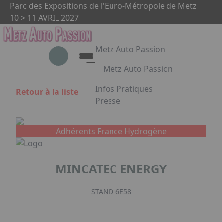
Aller au contenu principal
Panneau de gestion des cookies
Parc des Expositions de l'Euro-Métropole de Metz
10 > 11 AVRIL 2027
Metz Auto Passion
Metz Auto Passion
Le rendez-vous des passionnés
Infos Pratiques
Retour à la liste
d'automobile
Presse
Appuyez sur Entrée pour ouvrir le 
Metz Auto Passion en images
Partenaires
Adhérents France Hydrogène
Facebook
Instagram
Linkedin
MINCATEC ENERGY
STAND 6E58