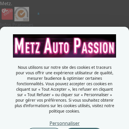
Metz.
Infos Pratiques
Je souhaite exposer
Metz Auto Passion
Contactez-nous
+33387556600
Nous utilisons sur notre site des cookies et traceurs
Rue de la Grange aux bois
pour vous offrir une expérience utilisateur de qualité,
mesurer l’audience & optimiser certaines
57070 - Metz
fonctionnalités. Vous pouvez accepter ces cookies en
France
cliquant sur « Tout Accepter », les refuser en cliquant
sur « Tout Refuser » ou cliquer sur « Personnaliser »
pour gérer vos préférences. Si vous souhaitez obtenir
plus d’informations sur les cookies utilisés, visitez notre
politique cookies.
Mentions légales
Politiques cookies
Personnaliser
Politiques de confidentialité