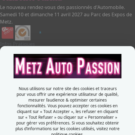
Le nouveau rendez-vous des passionnés d'Automobile.
Samedi 10 et dimanche 11 avril 2027 au Parc des Expos de
Metz.
Infos Pratiques
Je souhaite exposer
Metz Auto Passion
Contactez-nous
+33387556600
Nous utilisons sur notre site des cookies et traceurs
Rue de la Grange aux bois
pour vous offrir une expérience utilisateur de qualité,
mesurer l’audience & optimiser certaines
57070 - Metz
fonctionnalités. Vous pouvez accepter ces cookies en
France
cliquant sur « Tout Accepter », les refuser en cliquant
sur « Tout Refuser » ou cliquer sur « Personnaliser »
pour gérer vos préférences. Si vous souhaitez obtenir
plus d’informations sur les cookies utilisés, visitez notre
politique cookies.