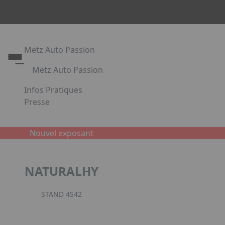
Metz Auto Passion
Metz Auto Passion
Le rendez-vous des passionnés d'automobile
Infos Pratiques
Metz Auto Passion en images
Presse
Appuyez sur Entrée pour ouvrir le lien. Appuyez sur l
Partenaires
Nouvel exposant
Facebook
Instagr
Link
NATURALHY
STAND 4S42