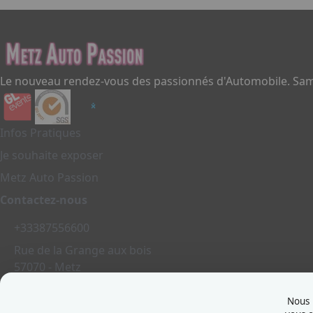
Le nouveau rendez-vous des passionnés d'Automobile. Same
Infos Pratiques
Je souhaite exposer
Metz Auto Passion
Contactez-nous
+33387556600
Rue de la Grange aux bois
57070 - Metz
France
Nous u