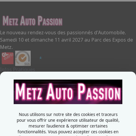
Le nouveau rendez-vous des passionnés d'Automobile.
Samedi 10 et dimanche 11 avril 2027 au Parc des Expos de
Metz.
Infos Pratiques
Je souhaite exposer
Metz Auto Passion
Contactez-nous
+33387556600
Nous utilisons sur notre site des cookies et traceurs
Rue de la Grange aux bois
pour vous offrir une expérience utilisateur de qualité,
mesurer l’audience & optimiser certaines
57070 - Metz
fonctionnalités. Vous pouvez accepter ces cookies en
France