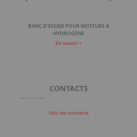
TERNE
BANC D'ESSAIS POUR MOTEURS À
MOTE
HYDROGÈNE
En savoir +
Item
1
of
2
CONTACTS
Voir les contacts