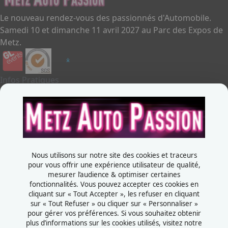
Le nouveau rendez-vous des passionnés d'Automobile.
Samedi 10 et dimanche 11 avril 2027 au Parc des Expos de
Metz.
Infos Pratiques
Je souhaite exposer
Metz Auto Passion
Contactez-nous
+33387556600
Nous utilisons sur notre site des cookies et traceurs
Rue de la Grange aux bois
pour vous offrir une expérience utilisateur de qualité,
mesurer l’audience & optimiser certaines
57070 - Metz
fonctionnalités. Vous pouvez accepter ces cookies en
France
cliquant sur « Tout Accepter », les refuser en cliquant
sur « Tout Refuser » ou cliquer sur « Personnaliser »
pour gérer vos préférences. Si vous souhaitez obtenir
plus d’informations sur les cookies utilisés, visitez notre