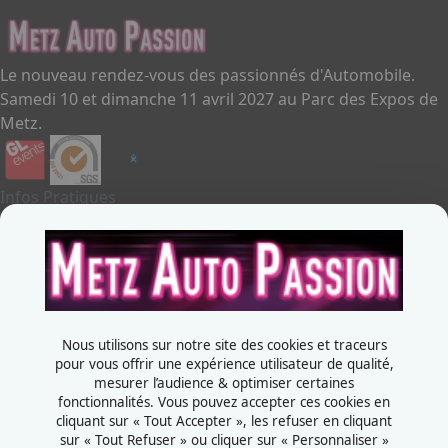
Le nouveau rendez-vous des passionnés d'Automobile.
Samedi 10 et dimanche 11 avril 2027 au Parc des Expos de
Metz.
Infos Pratiques
Je souhaite exposer
Metz Auto Passion
Contactez-nous
+33387556600
Nous utilisons sur notre site des cookies et traceurs
Rue de la Grange aux bois
pour vous offrir une expérience utilisateur de qualité,
mesurer l’audience & optimiser certaines
57070 - Metz
fonctionnalités. Vous pouvez accepter ces cookies en
France
cliquant sur « Tout Accepter », les refuser en cliquant
sur « Tout Refuser » ou cliquer sur « Personnaliser »