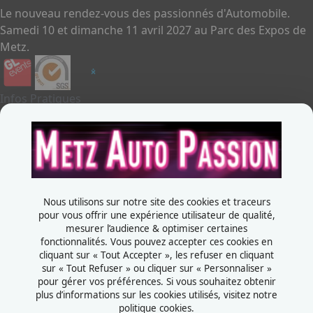
Le nouveau rendez-vous des passionnés d'Automobile.
Samedi 10 et dimanche 11 avril 2027 au Parc des Expos de
Metz.
Infos Pratiques
Je souhaite exposer
Metz Auto Passion
Contactez-nous
+33387556600
Nous utilisons sur notre site des cookies et traceurs
Rue de la Grange aux bois
pour vous offrir une expérience utilisateur de qualité,
mesurer l’audience & optimiser certaines
57070 - Metz
fonctionnalités. Vous pouvez accepter ces cookies en
France
cliquant sur « Tout Accepter », les refuser en cliquant
sur « Tout Refuser » ou cliquer sur « Personnaliser »
pour gérer vos préférences. Si vous souhaitez obtenir
plus d’informations sur les cookies utilisés, visitez notre
politique cookies.