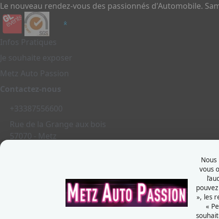
Le nouveau rendez-vous des passionnés d'Automobile. Same
Infos Pratiques
Je souhaite exposer
Metz Auto Passion
Contactez-nous
+33387556600
Rue de la Grange aux bois
57070 - Metz
France
Nous u
vous o
l’au
pouvez 
Mentions légales
», les 
Politiques cookies
« Pe
souhait
Politiques de confidentialité