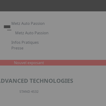
Metz Auto Passion
Metz Auto Passion
Le rendez-vous des passionnés d'automobile
Infos Pratiques
Metz Auto Passion en images
Presse
Appuyez sur Entrée pour ouvrir le lien. Appuyez sur l
Partenaires
Nouvel exposant
Facebook
Instagr
Link
ADVANCED TECHNOLOGIES
STAND 4S32