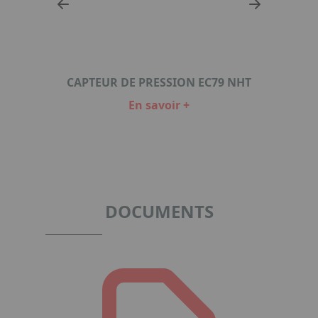
EC79
CAP
CAPTEUR DE PRESSION EC79 NHT
En savoir +
Item
1
of
2
DOCUMENTS