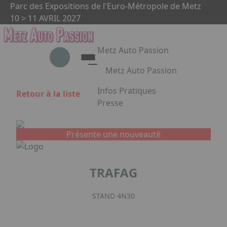
Aller au contenu principal
Panneau de gestion des cookies
Parc des Expositions de l'Euro-Métropole de Metz
10 > 11 AVRIL 2027
Metz Auto Passion
Metz Auto Passion
Le rendez-vous des passionnés
Infos Pratiques
Retour à la liste
d'automobile
Presse
Appuyez sur Entrée pour ouvrir le 
Metz Auto Passion en images
Partenaires
Présente une nouveauté
Facebook
Instagram
Linkedin
TRAFAG
STAND 4N30