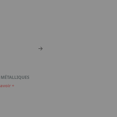
 MÉTALLIQUES
PIÈCES AUTOMOBILES
avoir +
En savoir +