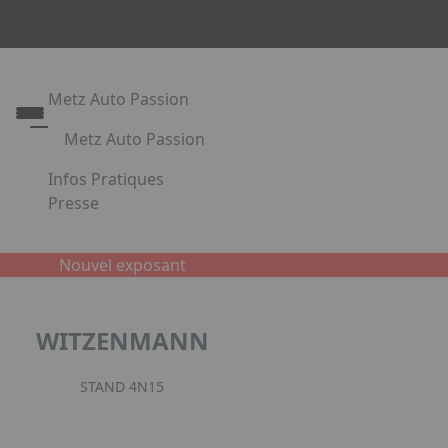
Metz Auto Passion
Metz Auto Passion
Le rendez-vous des passionnés d'automobile
Infos Pratiques
Metz Auto Passion en images
Presse
Appuyez sur Entrée pour ouvrir le lien. Appuyez sur l
Partenaires
Nouvel exposant
Facebook
Instagr
Link
WITZENMANN
STAND 4N15