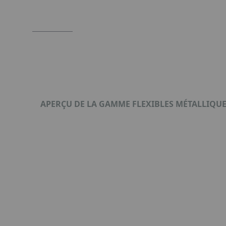
5
APERÇU DE LA GAMME FLEXIBLES MÉTALLIQU
Format : PDF (430 Ko)