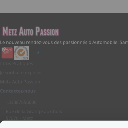
Le nouveau rendez-vous des passionnés d'Automobile. Same
Infos Pratiques
Je souhaite exposer
Metz Auto Passion
Contactez-nous
+33387556600
Rue de la Grange aux bois
57070 - Metz
France