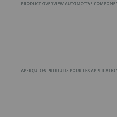
PRODUCT OVERVIEW AUTOMOTIVE COMPONEN
Format : PDF (329 Ko)
APERÇU DES PRODUITS POUR LES APPLICATI
Format : PDF (367 Ko)