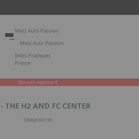
Metz Auto Passion
Metz Auto Passion
Le rendez-vous des passionnés d'automobile
Infos Pratiques
Metz Auto Passion en images
Presse
Appuyez sur Entrée pour ouvrir le lien. Appuyez sur l
Partenaires
Nouvel exposant
Facebook
Instagr
Link
 - THE H2 AND FC CENTER
STAND 6D13B