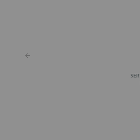
SER
Item
1
of
2