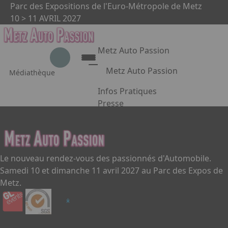
Aller au contenu principal
Panneau de gestion des cookies
Parc des Expositions de l'Euro-Métropole de Metz
10 > 11 AVRIL 2027
Metz Auto Passion
Metz Auto Passion
Médiathèque
Metz Auto Passion 2024
Le rendez-vous des passionnés
Infos Pratiques
d'automobile
Presse
Appuyez sur Entrée pour ouvrir le 
Metz Auto Passion en images
Partenaires
Le nouveau rendez-vous des passionnés d'Automobile.
Facebook
Instagram
Linkedin
Samedi 10 et dimanche 11 avril 2027 au Parc des Expos de
Metz.
Infos Pratiques