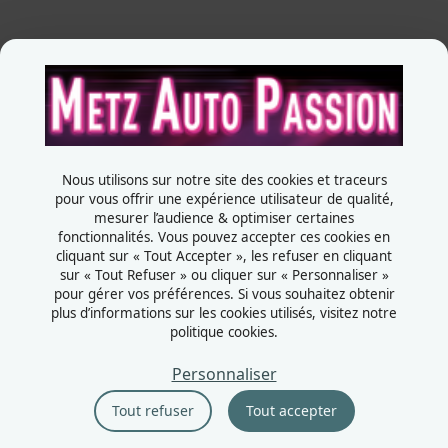
Je souhaite exposer
pex_map2024-144.jpg
Metz Auto Passion
Contactez-nous
Télécharger
+33387556600
Rue de la Grange aux bois
57070 - Metz
Nous utilisons sur notre site des cookies et traceurs
France
pour vous offrir une expérience utilisateur de qualité,
mesurer l’audience & optimiser certaines
fonctionnalités. Vous pouvez accepter ces cookies en
cliquant sur « Tout Accepter », les refuser en cliquant
sur « Tout Refuser » ou cliquer sur « Personnaliser »
pour gérer vos préférences. Si vous souhaitez obtenir
Mentions légales
plus d’informations sur les cookies utilisés, visitez notre
Politiques cookies
politique cookies.
Politiques de confidentialité
CGU
Personnaliser
Éthique et conformité
pex_map2024-014.jpg
Tout refuser
Tout accepter